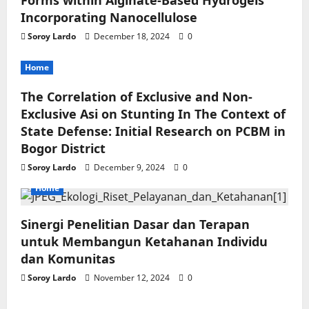
o
Forms within Alginate-Based Hydrogels
Incorporating Nanocellulose
n
Soroy Lardo
December 18, 2024
0
Home
The Correlation of Exclusive and Non-
Exclusive Asi on Stunting In The Context of
State Defense: Initial Research on PCBM in
Bogor District
Soroy Lardo
December 9, 2024
0
Home
Sinergi Penelitian Dasar dan Terapan
untuk Membangun Ketahanan Individu
dan Komunitas
Soroy Lardo
November 12, 2024
0