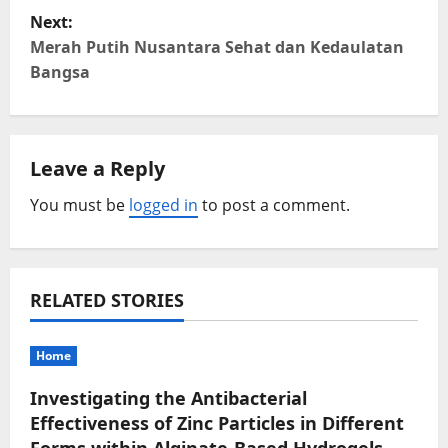
Next:
s
Merah Putih Nusantara Sehat dan Kedaulatan
t
Bangsa
n
a
Leave a Reply
v
You must be
logged in
to post a comment.
i
g
RELATED STORIES
a
Home
t
Investigating the Antibacterial
i
Effectiveness of Zinc Particles in Different