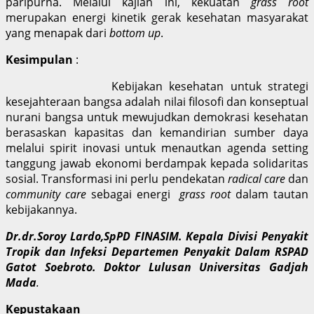
paripurna. Melalui kajian ini, kekuatan
grass root
merupakan energi kinetik gerak kesehatan masyarakat
yang menapak dari
bottom up
.
Kesimpulan
:
Kebijakan kesehatan untuk strategi
kesejahteraan bangsa adalah nilai filosofi dan konseptual
nurani bangsa untuk mewujudkan demokrasi kesehatan
berasaskan kapasitas dan kemandirian sumber daya
melalui spirit inovasi untuk menautkan agenda setting
tanggung jawab ekonomi berdampak kepada solidaritas
sosial. Transformasi ini perlu pendekatan
radical care
dan
community care
sebagai energi
grass root
dalam tautan
kebijakannya.
Dr.dr.Soroy Lardo,SpPD FINASIM. Kepala Divisi Penyakit
Tropik dan Infeksi Departemen Penyakit Dalam RSPAD
Gatot Soebroto. Doktor Lulusan Universitas Gadjah
Mada
.
Kepustakaan