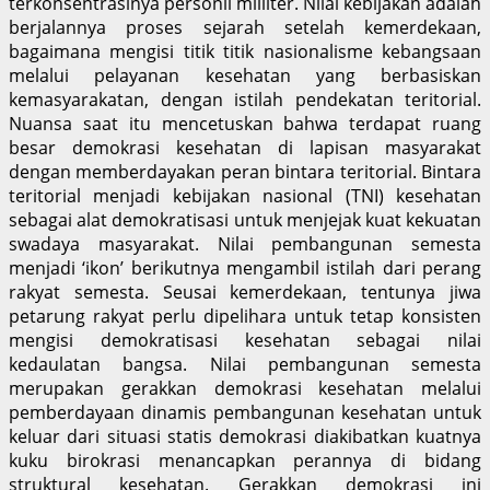
terkonsentrasinya personil mililter. Nilai kebijakan adalah
berjalannya proses sejarah setelah kemerdekaan,
bagaimana mengisi titik titik nasionalisme kebangsaan
melalui pelayanan kesehatan yang berbasiskan
kemasyarakatan, dengan istilah pendekatan teritorial.
Nuansa saat itu mencetuskan bahwa terdapat ruang
besar demokrasi kesehatan di lapisan masyarakat
dengan memberdayakan peran bintara teritorial. Bintara
teritorial menjadi kebijakan nasional (TNI) kesehatan
sebagai alat demokratisasi untuk menjejak kuat kekuatan
swadaya masyarakat. Nilai pembangunan semesta
menjadi ‘ikon’ berikutnya mengambil istilah dari perang
rakyat semesta. Seusai kemerdekaan, tentunya jiwa
petarung rakyat perlu dipelihara untuk tetap konsisten
mengisi demokratisasi kesehatan sebagai nilai
kedaulatan bangsa. Nilai pembangunan semesta
merupakan gerakkan demokrasi kesehatan melalui
pemberdayaan dinamis pembangunan kesehatan untuk
keluar dari situasi statis demokrasi diakibatkan kuatnya
kuku birokrasi menancapkan perannya di bidang
struktural kesehatan. Gerakkan demokrasi ini