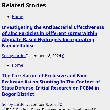
Related Stories
Home
Investigating the Antibacterial Effectiveness
of Zinc Particles in Different Forms within
Alginate-Based Hydrogels Incorporating
Nanocellulose
Soroy Lardo
December 18, 2024
0
Home
The Correlation of Exclusive and Non-
Exclusive Asi on Stunting In The Context of
State Defense: Initial Research on PCBM in
Bogor District
Soroy Lardo
December 9, 2024
0