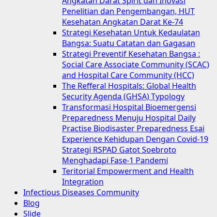
Angkatan Darat Spirit dan Inovasi
Penelitian dan Pengembangan, HUT
Kesehatan Angkatan Darat Ke-74
Strategi Kesehatan Untuk Kedaulatan
Bangsa: Suatu Catatan dan Gagasan
Strategi Preventif Kesehatan Bangsa :
Social Care Associate Community (SCAC)
and Hospital Care Community (HCC)
The Refferal Hospitals: Global Health
Security Agenda (GHSA) Typology
Transformasi Hospital Bioemergensi
Preparedness Menuju Hospital Daily
Practise Biodisaster Preparedness Esai
Experience Kehidupan Dengan Covid-19
Strategi RSPAD Gatot Soebroto
Menghadapi Fase-1 Pandemi
Teritorial Empowerment and Health
Integration
Infectious Diseases Community
Blog
Slide