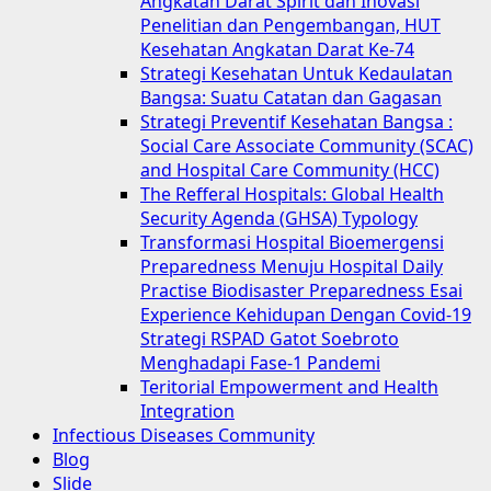
Angkatan Darat Spirit dan Inovasi
Penelitian dan Pengembangan, HUT
Kesehatan Angkatan Darat Ke-74
Strategi Kesehatan Untuk Kedaulatan
Bangsa: Suatu Catatan dan Gagasan
Strategi Preventif Kesehatan Bangsa :
Social Care Associate Community (SCAC)
and Hospital Care Community (HCC)
The Refferal Hospitals: Global Health
Security Agenda (GHSA) Typology
Transformasi Hospital Bioemergensi
Preparedness Menuju Hospital Daily
Practise Biodisaster Preparedness Esai
Experience Kehidupan Dengan Covid-19
Strategi RSPAD Gatot Soebroto
Menghadapi Fase-1 Pandemi
Teritorial Empowerment and Health
Integration
Infectious Diseases Community
Blog
Slide