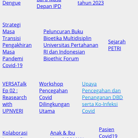
Dengue
tahun 2023
Depan IPD
Strategi
Masa
Peluncuran Buku
Transisi
Bioetika Multidisiplin
Sejarah
Pengakhiran
Universitas Pertahanan
PETRI
Masa
RI dan Indonesian
Pandemi
Bioethic Forum
Covid-19
VERSATalk
Workshop
Upaya
Ep 02 :
Pencegahan
Pencegahan dan
Reasearch
Covid
Penanganan DBD
with
Dilingkungan
serta Ko-Infeksi
UPNVERI
Utama
Covid
Pasien
Kolaborasi
Anak & Ibu
Covid19