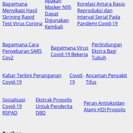
Apakah
Bagaimana
Korelasi Antara Rasio
Masker N95
Menyikapi Hasil
Reproduksi dan
Dapat
Skrining Rapid
Interval Serial Pada
Digunakan
Test Virus Corona
Pandemi Covid-19
Kembali
Bagaimana Cara
Perlindungan
Bagaimana Virus
Penyebaran SARS
Ekstra Bagi
Covid-19 Bekerja
Cov2
Tubuh
Kabar Terkini Penanganan
Covid-
Ancaman Penyakit
Covid-19
19
Tifus
Sosialisasi
Ekstrak Propolis
Peran Antioksidan
Covid-19
Untuk Penderita
Alami HDI Propolis
RSPAD
DBD