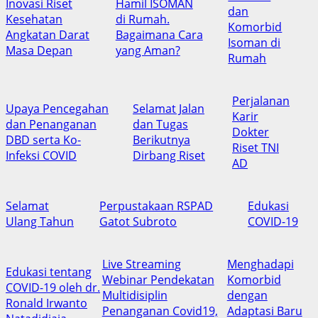
Inovasi Riset
Hamil ISOMAN
dan
Kesehatan
di Rumah.
Komorbid
Angkatan Darat
Bagaimana Cara
Isoman di
Masa Depan
yang Aman?
Rumah
Perjalanan
Upaya Pencegahan
Selamat Jalan
Karir
dan Penanganan
dan Tugas
Dokter
DBD serta Ko-
Berikutnya
Riset TNI
Infeksi COVID
Dirbang Riset
AD
Selamat
Perpustakaan RSPAD
Edukasi
Ulang Tahun
Gatot Subroto
COVID-19
Live Streamin
g
Menghadapi
Edukasi tentang
Webinar Pendekatan
Komorbid
COVID-19 oleh dr.
Multidisiplin
dengan
Ronald Irwanto
Penanganan Covid19,
Adaptasi Baru