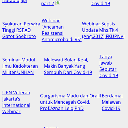
Natadidjaja
part 2
Covid-19
Webinar
Syukuran Perwira
Webinar Sepsis
“Ancaman
Tinggi RSPAD
Update Mhs.Tk.4
Resistensi
Gatot Soebroto
(Ang.2017) FKUPNVJ
Antimicroba di RS”
Tanya
Seminar Modul
Melewati Bulan Ke-4,
Jawab
Ilmu Kedokteran
Makin Banyak Yang
Seputar
Militer UNHAN
Sembuh Dari Covid-19
Covid-19
UPN Veteran
Gargarisma Madu dan Oralit
Berdamai
Jakarta’s
untuk Mencegah Covid,
Melawan
International
Prof.Aznan Lelo,PhD
Covid-19
Webinar