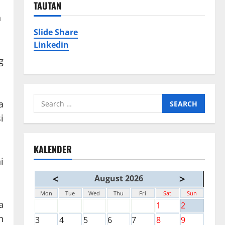
TAUTAN
n
Slide Share
Linkedin
g
Search
a
for:
i
KALENDER
i
<
>
August 2026
Mon
Tue
Wed
Thu
Fri
Sat
Sun
a
1
2
n
3
4
5
6
7
8
9