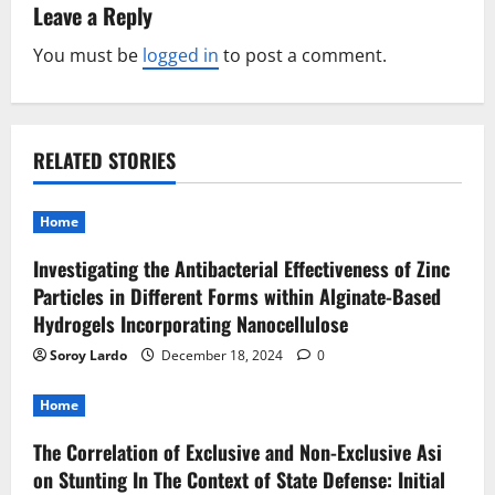
a
Leave a Reply
v
You must be
logged in
to post a comment.
i
g
RELATED STORIES
a
t
Home
Investigating the Antibacterial Effectiveness of Zinc
i
Particles in Different Forms within Alginate-Based
o
Hydrogels Incorporating Nanocellulose
Soroy Lardo
December 18, 2024
0
n
Home
The Correlation of Exclusive and Non-Exclusive Asi
on Stunting In The Context of State Defense: Initial