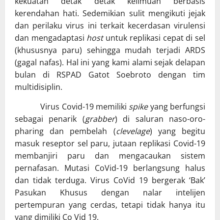
kekuatan detak detak keilmuan berbasis
kerendahan hati. Sedemikian sulit mengikuti jejak
dan perilaku virus ini terkait kecerdasan virulensi
dan mengadaptasi
host
untuk replikasi cepat di sel
(khususnya paru) sehingga mudah terjadi ARDS
(gagal nafas). Hal ini yang kami alami sejak delapan
bulan di RSPAD Gatot Soebroto dengan tim
multidisiplin.
Virus Covid-19 memiliki
spike
yang berfungsi
sebagai penarik (
grabber
) di saluran naso-oro-
pharing dan pembelah (
clevelage
) yang begitu
masuk reseptor sel paru, jutaan replikasi Covid-19
membanjiri paru dan mengacaukan sistem
pernafasan. Mutasi CoVid-19 berlangsung halus
dan tidak terduga. Virus CoVid 19 bergerak ‘Bak’
Pasukan Khusus dengan nalar intelijen
pertempuran yang cerdas, tetapi tidak hanya itu
yang dimiliki Co Vid 19.