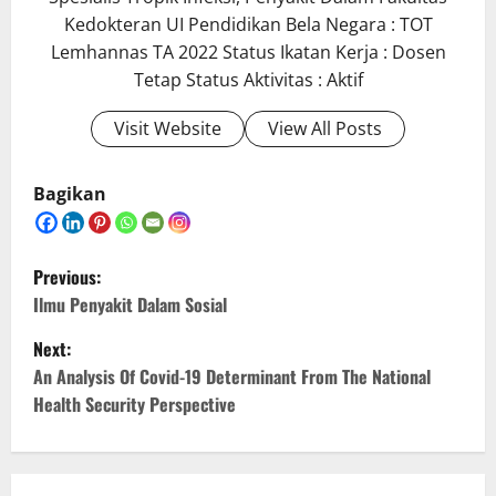
Kedokteran UI Pendidikan Bela Negara : TOT
Lemhannas TA 2022 Status Ikatan Kerja : Dosen
Tetap Status Aktivitas : Aktif
Visit Website
View All Posts
Bagikan
P
Previous:
o
Ilmu Penyakit Dalam Sosial
Next:
s
An Analysis Of Covid-19 Determinant From The National
t
Health Security Perspective
n