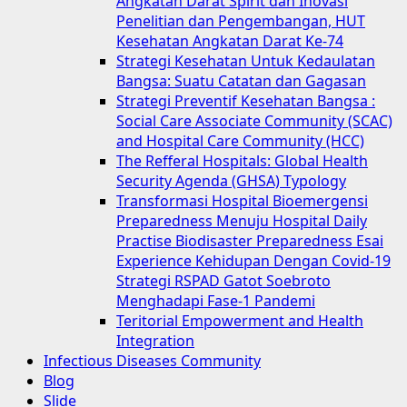
Angkatan Darat Spirit dan Inovasi
Penelitian dan Pengembangan, HUT
Kesehatan Angkatan Darat Ke-74
Strategi Kesehatan Untuk Kedaulatan
Bangsa: Suatu Catatan dan Gagasan
Strategi Preventif Kesehatan Bangsa :
Social Care Associate Community (SCAC)
and Hospital Care Community (HCC)
The Refferal Hospitals: Global Health
Security Agenda (GHSA) Typology
Transformasi Hospital Bioemergensi
Preparedness Menuju Hospital Daily
Practise Biodisaster Preparedness Esai
Experience Kehidupan Dengan Covid-19
Strategi RSPAD Gatot Soebroto
Menghadapi Fase-1 Pandemi
Teritorial Empowerment and Health
Integration
Infectious Diseases Community
Blog
Slide