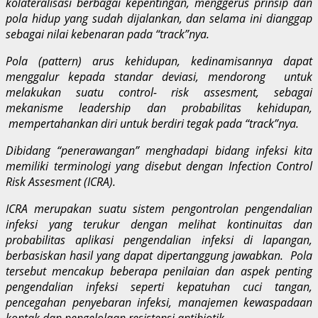
kolateralisasi berbagai kepentingan, menggerus prinsip dan
pola hidup yang sudah dijalankan, dan selama ini dianggap
sebagai nilai kebenaran pada “track”nya.
Pola (pattern) arus kehidupan, kedinamisannya dapat
menggalur kepada standar deviasi, mendorong untuk
melakukan suatu control- risk assesment, sebagai
mekanisme leadership dan probabilitas kehidupan,
mempertahankan diri untuk berdiri tegak pada “track”nya.
Dibidang “penerawangan” menghadapi bidang infeksi kita
memiliki terminologi yang disebut dengan Infection Control
Risk Assesment (ICRA).
ICRA merupakan suatu sistem pengontrolan pengendalian
infeksi yang terukur dengan melihat kontinuitas dan
probabilitas aplikasi pengendalian infeksi di lapangan,
berbasiskan hasil yang dapat dipertanggung jawabkan. Pola
tersebut mencakup beberapa penilaian dan aspek penting
pengendalian infeksi seperti kepatuhan cuci tangan,
pencegahan penyebaran infeksi, manajemen kewaspadaan
kontak dan pengelolaan resistensi antibiotik.