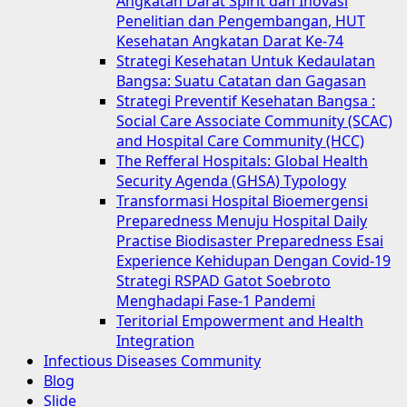
Angkatan Darat Spirit dan Inovasi
Penelitian dan Pengembangan, HUT
Kesehatan Angkatan Darat Ke-74
Strategi Kesehatan Untuk Kedaulatan
Bangsa: Suatu Catatan dan Gagasan
Strategi Preventif Kesehatan Bangsa :
Social Care Associate Community (SCAC)
and Hospital Care Community (HCC)
The Refferal Hospitals: Global Health
Security Agenda (GHSA) Typology
Transformasi Hospital Bioemergensi
Preparedness Menuju Hospital Daily
Practise Biodisaster Preparedness Esai
Experience Kehidupan Dengan Covid-19
Strategi RSPAD Gatot Soebroto
Menghadapi Fase-1 Pandemi
Teritorial Empowerment and Health
Integration
Infectious Diseases Community
Blog
Slide