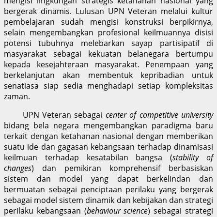
mengisi lingkungan strategis ketahanan nasional yang
bergerak dinamis. Lulusan UPN Veteran melalui kultur
pembelajaran sudah mengisi konstruksi berpikirnya,
selain mengembangkan profesional keilmuannya disisi
potensi tubuhnya melebarkan sayap partisipatif di
masyarakat sebagai kekuatan belanegara bertumpu
kepada kesejahteraan masyarakat. Penempaan yang
berkelanjutan akan membentuk kepribadian untuk
senatiasa siap sedia menghadapi setiap kompleksitas
zaman.
UPN Veteran sebagai
center of competitive university
bidang bela negara mengembangkan paradigma baru
terkait dengan ketahanan nasional dengan memberikan
suatu ide dan gagasan kebangsaan terhadap dinamisasi
keilmuan terhadap kesatabilan bangsa (
stability of
changes
) dan pemikiran komprehensif berbasiskan
sistem dan model yang dapat berkelindan dan
bermuatan sebagai penciptaan perilaku yang bergerak
sebagai model sistem dinamik dan kebijakan dan strategi
perilaku kebangsaan (
behaviour science
) sebagai strategi