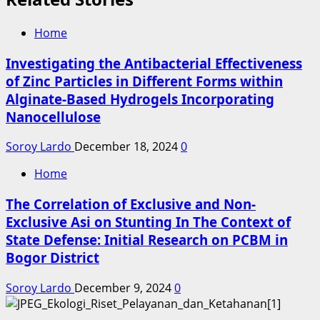
Home
Investigating the Antibacterial Effectiveness
of Zinc Particles in Different Forms within
Alginate-Based Hydrogels Incorporating
Nanocellulose
Soroy Lardo
December 18, 2024
0
Home
The Correlation of Exclusive and Non-
Exclusive Asi on Stunting In The Context of
State Defense: Initial Research on PCBM in
Bogor District
Soroy Lardo
December 9, 2024
0