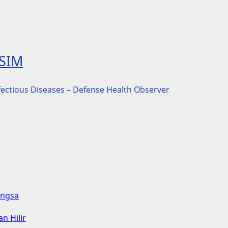
ASIM
nfectious Diseases – Defense Health Observer
angsa
n Hilir