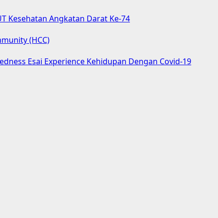
UT Kesehatan Angkatan Darat Ke-74
mmunity (HCC)
aredness Esai Experience Kehidupan Dengan Covid-19