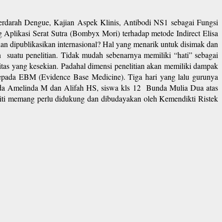
rah Dengue, Kajian Aspek Klinis, Antibodi NS1 sebagai Fungsi
 Aplikasi Serat Sutra (Bombyx Mori) terhadap metode Indirect Elisa
dan dipublikasikan internasional? Hal yang menarik untuk disimak dan
suatu penelitian. Tidak mudah sebenarnya memiliki “hati” sebagai
ritas yang kesekian. Padahal dimensi penelitian akan memiliki dampak
kepada EBM (Evidence Base Medicine). Tiga hari yang lalu gurunya
da Amelinda M dan Alifah HS, siswa kls 12 Bunda Mulia Dua atas
eliti memang perlu didukung dan dibudayakan oleh Kemendikti Ristek