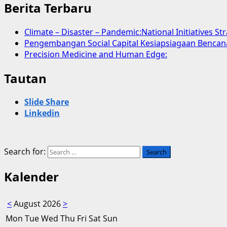
Berita Terbaru
Climate – Disaster – Pandemic:National Initiatives St
Pengembangan Social Capital Kesiapsiagaan Bencan
Precision Medicine and Human Edge:
Tautan
Slide Share
Linkedin
Search for:
Kalender
<
August 2026
>
Mon
Tue
Wed
Thu
Fri
Sat
Sun