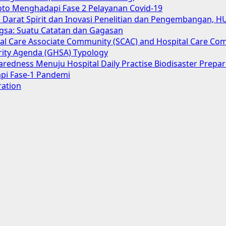
oto Menghadapi Fase 2 Pelayanan Covid-19
Darat Spirit dan Inovasi Penelitian dan Pengembangan, H
gsa: Suatu Catatan dan Gagasan
cial Care Associate Community (SCAC) and Hospital Care Co
urity Agenda (GHSA) Typology
aredness Menuju Hospital Daily Practise Biodisaster Prep
pi Fase-1 Pandemi
ration