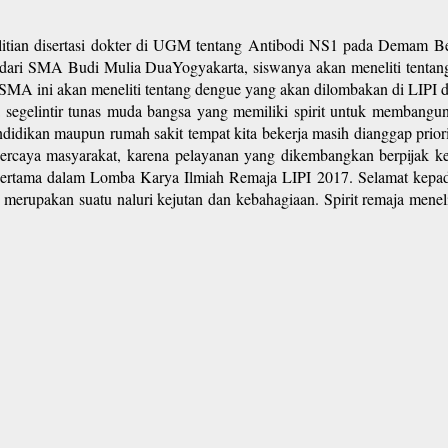
 disertasi dokter di UGM tentang Antibodi NS1 pada Demam Berda
ru dari SMA Budi Mulia DuaYogyakarta, siswanya akan meneliti tentang
wa SMA ini akan meneliti tentang dengue yang akan dilombakan di LIPI 
segelintir tunas muda bangsa yang memiliki spirit untuk membangun 
 pendidikan maupun rumah sakit tempat kita bekerja masih dianggap prio
dipercaya masyarakat, karena pelayanan yang dikembangkan berpijak 
ertama dalam Lomba Karya Ilmiah Remaja LIPI 2017. Selamat kepa
i merupakan suatu naluri kejutan dan kebahagiaan. Spirit remaja men