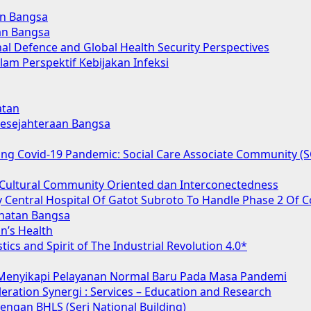
an Bangsa
an Bangsa
nal Defence and Global Health Security Perspectives
lam Perspektif Kebijakan Infeksi
atan
 Kesejahteraan Bangsa
acing Covid-19 Pandemic: Social Care Associate Community 
Cultural Community Oriented dan Interconectedness
 Central Hospital Of Gatot Subroto To Handle Phase 2 Of C
hatan Bangsa
n’s Health
tics and Spirit of The Industrial Revolution 4.0*
 Menyikapi Pelayanan Normal Baru Pada Masa Pandemi
ration Synergi : Services – Education and Research
ngan BHLS (Seri National Building)