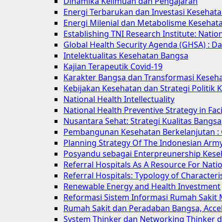
Dinamika Keilmuan dan Pengajaran
Energi Terbarukan dan Investasi Kesehat
Energi Milenial dan Metabolisme Kesehat
Establishing TNI Research Institute: Natio
Global Health Security Agenda (GHSA) : Da
Intelektualitas Kesehatan Bangsa
Kajian Terapeutik Covid-19
Karakter Bangsa dan Transformasi Keseh
Kebijakan Kesehatan dan Strategi Politik
National Health Intellectuality
National Health Preventive Strategy in F
Nusantara Sehat: Strategi Kualitas Bangsa
Pembangunan Kesehatan Berkelanjutan : 
Planning Strategy Of The Indonesian Army
Posyandu sebagai Enterpreunership Kese
Referral Hospitals As A Resource For Natio
Referral Hospitals: Typology of Characteris
Renewable Energy and Health Investment
Reformasi Sistem Informasi Rumah Sakit
Rumah Sakit dan Peradaban Bangsa, Accele
System Thinker dan Networking Thinker de