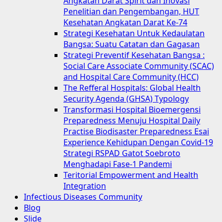
Angkatan Darat Spirit dan Inovasi
Penelitian dan Pengembangan, HUT
Kesehatan Angkatan Darat Ke-74
Strategi Kesehatan Untuk Kedaulatan
Bangsa: Suatu Catatan dan Gagasan
Strategi Preventif Kesehatan Bangsa :
Social Care Associate Community (SCAC)
and Hospital Care Community (HCC)
The Refferal Hospitals: Global Health
Security Agenda (GHSA) Typology
Transformasi Hospital Bioemergensi
Preparedness Menuju Hospital Daily
Practise Biodisaster Preparedness Esai
Experience Kehidupan Dengan Covid-19
Strategi RSPAD Gatot Soebroto
Menghadapi Fase-1 Pandemi
Teritorial Empowerment and Health
Integration
Infectious Diseases Community
Blog
Slide