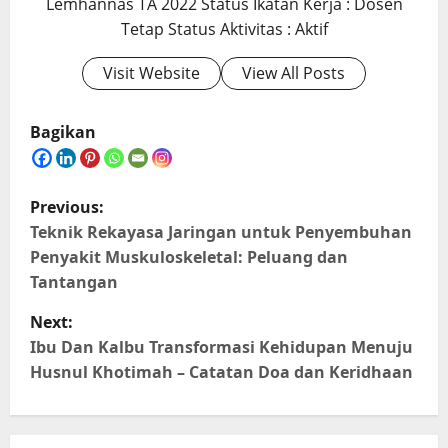
Lemhannas TA 2022 Status Ikatan Kerja : Dosen
Tetap Status Aktivitas : Aktif
Visit Website
View All Posts
Bagikan
P
Previous:
o
Teknik Rekayasa Jaringan untuk Penyembuhan
Penyakit Muskuloskeletal: Peluang dan
s
Tantangan
t
Next:
Ibu Dan Kalbu Transformasi Kehidupan Menuju
n
Husnul Khotimah – Catatan Doa dan Keridhaan
a