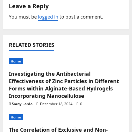
v
Leave a Reply
i
You must be
logged in
to post a comment.
g
a
RELATED STORIES
t
i
Home
o
Investigating the Antibacterial
Effectiveness of Zinc Particles in Different
n
Forms within Alginate-Based Hydrogels
Incorporating Nanocellulose
Soroy Lardo
December 18, 2024
0
Home
The Correlation of Exclusive and Non-