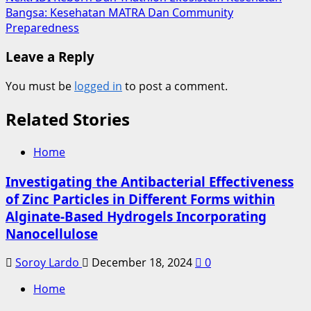
Bangsa: Kesehatan MATRA Dan Community
Preparedness
Leave a Reply
You must be
logged in
to post a comment.
Related Stories
Home
Investigating the Antibacterial Effectiveness
of Zinc Particles in Different Forms within
Alginate-Based Hydrogels Incorporating
Nanocellulose
Soroy Lardo
December 18, 2024
0
Home