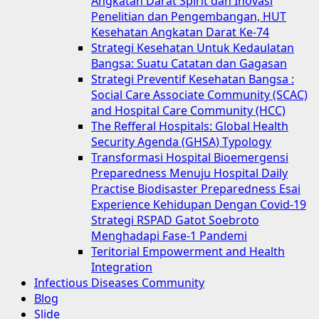
Angkatan Darat Spirit dan Inovasi
Penelitian dan Pengembangan, HUT
Kesehatan Angkatan Darat Ke-74
Strategi Kesehatan Untuk Kedaulatan
Bangsa: Suatu Catatan dan Gagasan
Strategi Preventif Kesehatan Bangsa :
Social Care Associate Community (SCAC)
and Hospital Care Community (HCC)
The Refferal Hospitals: Global Health
Security Agenda (GHSA) Typology
Transformasi Hospital Bioemergensi
Preparedness Menuju Hospital Daily
Practise Biodisaster Preparedness Esai
Experience Kehidupan Dengan Covid-19
Strategi RSPAD Gatot Soebroto
Menghadapi Fase-1 Pandemi
Teritorial Empowerment and Health
Integration
Infectious Diseases Community
Blog
Slide