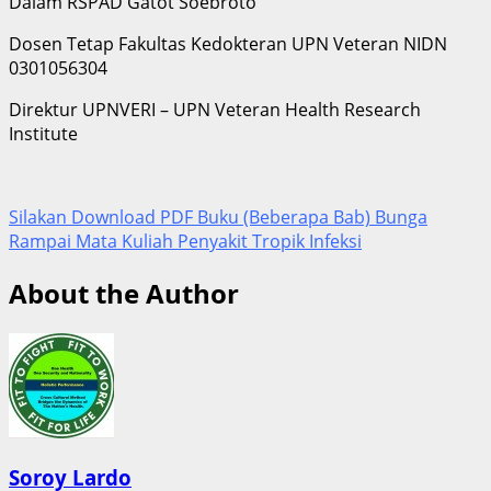
Dalam RSPAD Gatot Soebroto
Dosen Tetap Fakultas Kedokteran UPN Veteran NIDN
0301056304
Direktur UPNVERI – UPN Veteran Health Research
Institute
Silakan Download PDF Buku (Beberapa Bab) Bunga
Rampai Mata Kuliah Penyakit Tropik Infeksi
About the Author
Soroy Lardo