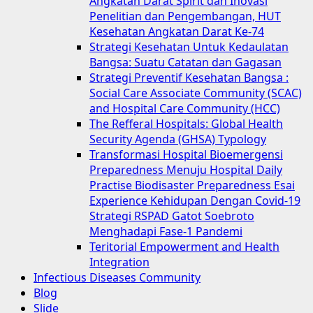
Angkatan Darat Spirit dan Inovasi
Penelitian dan Pengembangan, HUT
Kesehatan Angkatan Darat Ke-74
Strategi Kesehatan Untuk Kedaulatan
Bangsa: Suatu Catatan dan Gagasan
Strategi Preventif Kesehatan Bangsa :
Social Care Associate Community (SCAC)
and Hospital Care Community (HCC)
The Refferal Hospitals: Global Health
Security Agenda (GHSA) Typology
Transformasi Hospital Bioemergensi
Preparedness Menuju Hospital Daily
Practise Biodisaster Preparedness Esai
Experience Kehidupan Dengan Covid-19
Strategi RSPAD Gatot Soebroto
Menghadapi Fase-1 Pandemi
Teritorial Empowerment and Health
Integration
Infectious Diseases Community
Blog
Slide