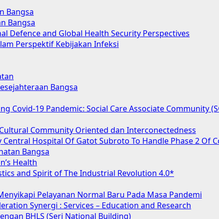
an Bangsa
an Bangsa
nal Defence and Global Health Security Perspectives
lam Perspektif Kebijakan Infeksi
atan
 Kesejahteraan Bangsa
acing Covid-19 Pandemic: Social Care Associate Community 
Cultural Community Oriented dan Interconectedness
 Central Hospital Of Gatot Subroto To Handle Phase 2 Of C
hatan Bangsa
n’s Health
tics and Spirit of The Industrial Revolution 4.0*
 Menyikapi Pelayanan Normal Baru Pada Masa Pandemi
ration Synergi : Services – Education and Research
ngan BHLS (Seri National Building)