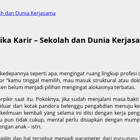
lah dan Dunia Kerjasama
ika Karir – Sekolah dan Dunia Kerja
r kedepannya seperti apa, mengingat ruang lingkup profesi do
r “kamu tinggal memilih, mau masuk struktural atau dokter
en belum menjadi pilihan mengingat alokasinya terbatas.
rpikir saat itu. Pokoknya, jika sudah menjalani masa bakti 
eluar dari kotak pandora belenggu pengabdian menuju k
r keilmuan kembali yang selama ini diisi dengan kerja pe
Itu pun tidak cukup, mental perlu disiapkan dengan mum
gan anak – istri.
isiplin dan hal tersebut menjadi parameter dari guru-guru k