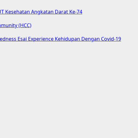
UT Kesehatan Angkatan Darat Ke-74
mmunity (HCC)
aredness Esai Experience Kehidupan Dengan Covid-19