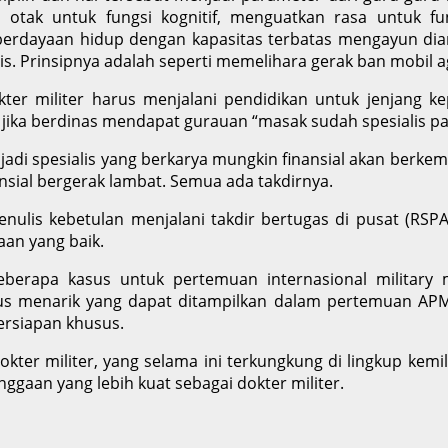
otak untuk fungsi kognitif, menguatkan rasa untuk fung
erdayaan hidup dengan kapasitas terbatas mengayun dia
s. Prinsipnya adalah seperti memelihara gerak ban mobil 
kter militer harus menjalani pendidikan untuk jenjang k
nti jika berdinas mendapat gurauan “masak sudah spesialis 
njadi spesialis yang berkarya mungkin finansial akan berke
ial bergerak lambat. Semua ada takdirnya.
enulis kebetulan menjalani takdir bertugas di pusat (R
aan yang baik.
eberapa kasus untuk pertemuan internasional military 
 menarik yang dapat ditampilkan dalam pertemuan APMMC (
ersiapan khusus.
r militer, yang selama ini terkungkung di lingkup kemili
nggaan yang lebih kuat sebagai dokter militer.