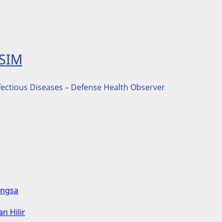
ASIM
nfectious Diseases – Defense Health Observer
angsa
n Hilir