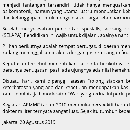
menjadi tantangan tersendiri, tidak hanya menguatkan 
psikomotorik, namun yang utama justru menguatkan keb
dan ketanggapan untuk mengelola keluarga tetap harmoni
Setelah menyelesaikan pendidikan spesialis, seorang do
(SELAPA). Pendidikan ini wajib untuk dijalani, soalnya na
Pilihan berikutnya adalah tempat bertugas, di daerah me
kadang meninggalkan praktek dengan perkembangan finans
Keputusan tersebut menentukan karir kita berikutnya. P
beratnya penugasan, pasti ada ujungnya ada nilai kemakn
Disuatu hari, kami dipanggil atasan “tolong siapkan b
keterbatasan yang ada dan kebetulan mendapatkan kasus
kamu diminta jadi moderator “Wah yang kedua ini perlu p
Kegiatan APMMC tahun 2010 membuka perspektif baru dokte
dokter militer ternyata sangat luas. Sejak itu tumbuh keba
Jakarta, 20 Agustus 2019