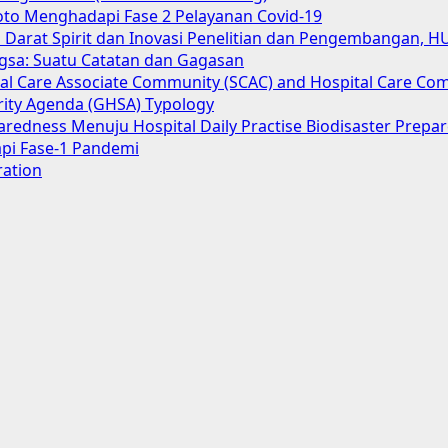
oto Menghadapi Fase 2 Pelayanan Covid-19
Darat Spirit dan Inovasi Penelitian dan Pengembangan, H
gsa: Suatu Catatan dan Gagasan
cial Care Associate Community (SCAC) and Hospital Care Co
urity Agenda (GHSA) Typology
aredness Menuju Hospital Daily Practise Biodisaster Prep
pi Fase-1 Pandemi
ration