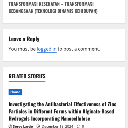
t
TRANSFORMASI KESEHATAN – TRANSFORMASI
KEBANGSAAN (TEKNOLOGI DINAMIS KEHIDUPAN)
n
a
v
Leave a Reply
You must be
logged in
to post a comment.
i
g
a
RELATED STORIES
t
Home
i
Investigating the Antibacterial Effectiveness of Zinc
o
Particles in Different Forms within Alginate-Based
Hydrogels Incorporating Nanocellulose
n
Soroy Lardo
December 18, 2024
0