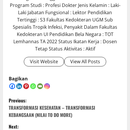
Program Studi : Profesi Dokter Jenis Kelamin : Laki-
Laki Jabatan Fungsional : Lektor Pendidikan
Tertinggi : S3 Fakultas Kedokteran UGM Sub
Spesialis Tropik Infeksi, Penyakit Dalam Fakultas
Kedokteran UI Pendidikan Bela Negara : TOT
Lemhannas TA 2022 Status Ikatan Kerja : Dosen
Tetap Status Aktivitas : Aktif
Visit Website
View All Posts
Bagikan
P
Previous:
o
TRANSFORMASI KESEHATAN – TRANSFORMASI
KEBANGSAAN (NILAI TO DO MORE)
s
Next: