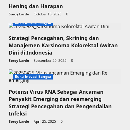
n
Hening dan Harapan
Soroy Lardo
October 15, 2025
0
Buku Inovasi Bangsa
Strategi Pencegahan, Skrining dan
Manajemen Karsinoma Kolorektal Awitan
Dini di Indonesia
Soroy Lardo
September 29, 2025
0
Buku Inovasi Bangsa
Potensi Virus RNA Sebagai Ancaman
Penyakit Emerging dan reemerging
Strategi Pencegahan dan Pengendalian
Infeksi
Soroy Lardo
April 25, 2025
0