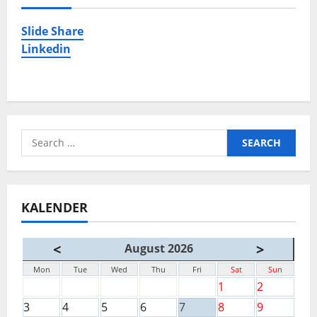
Slide Share
Linkedin
Search
for:
KALENDER
<
>
August 2026
Mon
Tue
Wed
Thu
Fri
Sat
Sun
1
2
3
4
5
6
7
8
9