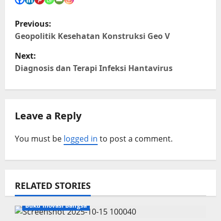
P
Previous:
o
Geopolitik Kesehatan Konstruksi Geo V
s
Next:
t
Diagnosis dan Terapi Infeksi Hantavirus
n
a
v
Leave a Reply
i
You must be
logged in
to post a comment.
g
a
t
RELATED STORIES
i
Buku Inovasi Bangsa
o