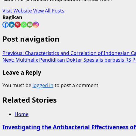
Visit Website
View All Posts
Bagikan
Post navigation
Previous:
Characteristics and Correlation of Indonesian C
Next:
Multihelix Pendidikan Dokter Spesialis berbasis RS P
Leave a Reply
You must be
logged in
to post a comment.
Related Stories
Home
Investigating the Antibacterial Effectiveness o