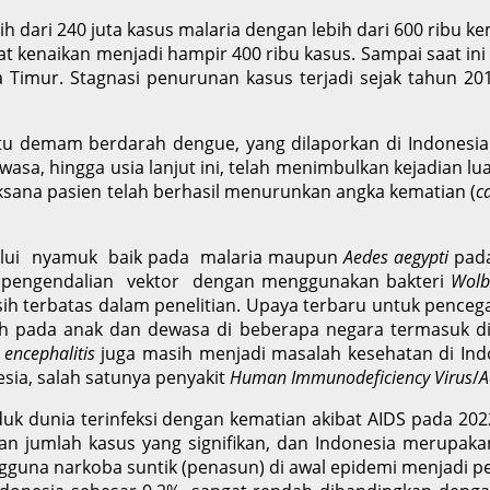
dari 240 juta kasus malaria dengan lebih dari 600 ribu k
at kenaikan menjadi hampir 400 ribu kasus. Sampai saat ini
awa Timur. Stagnasi penurunan kasus terjadi sejak tahun 2
emam berdarah dengue, yang dilaporkan di Indonesia s
wasa, hingga usia lanjut ini, telah menimbulkan kejadian lua
ana pasien telah berhasil menurunkan angka kematian (
c
lui nyamuk baik pada malaria maupun
Aedes aegypti
pad
 pengendalian vektor dengan menggunakan bakteri
Wolb
erbatas dalam penelitian. Upaya terbaru untuk pencegah
 pada anak dan dewasa di beberapa negara termasuk di In
 encephalitis
juga masih menjadi masalah kesehatan di Ind
sia, salah satunya penyakit
Human Immunodeficiency Virus
/
A
a terinfeksi dengan kematian akibat AIDS pada 2022 leb
ikan jumlah kasus yang signifikan, dan Indonesia merupak
gguna narkoba suntik (penasun) di awal epidemi menjadi p