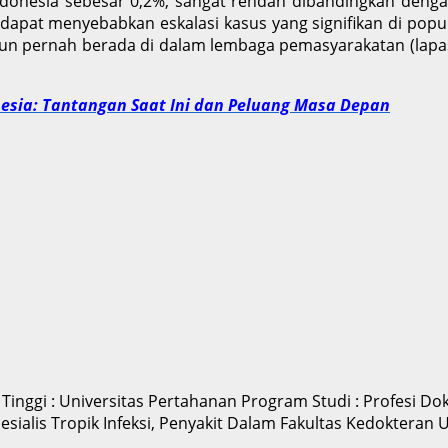
di Indonesia sebesar 0,2%, sangat rendah dibandingkan de
ni dapat menyebabkan eskalasi kasus yang signifikan di po
 pernah berada di dalam lembaga pemasyarakatan (lapas) 
onesia: Tantangan Saat Ini dan Peluang Masa Depan
nggi : Universitas Pertahanan Program Studi : Profesi Dokte
esialis Tropik Infeksi, Penyakit Dalam Fakultas Kedokteran