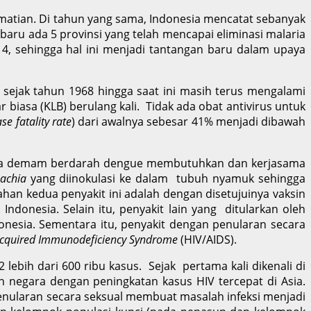
ematian. Di tahun yang sama, Indonesia mencatat sebanyak
 baru ada 5 provinsi yang telah mencapai eliminasi malaria
014, sehingga hal ini menjadi tantangan baru dalam upaya
ejak tahun 1968 hingga saat ini masih terus mengalami
r biasa (KLB) berulang kali. Tidak ada obat antivirus untuk
ase fatality rate
) dari awalnya sebesar 41% menjadi dibawah
a demam berdarah dengue membutuhkan dan kerjasama
achia
yang diinokulasi ke dalam tubuh nyamuk sehingga
an kedua penyakit ini adalah dengan disetujuinya vaksin
donesia. Selain itu, penyakit lain yang ditularkan oleh
onesia. Sementara itu, penyakit dengan penularan secara
cquired Immunodeficiency Syndrome
(HIV/AIDS).
ih dari 600 ribu kasus. Sejak pertama kali dikenali di
an negara dengan peningkatan kasus HIV tercepat di Asia.
enularan secara seksual membuat masalah infeksi menjadi