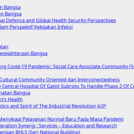
an Bangsa
an Bangsa
nal Defence and Global Health Security Perspectives
lam Perspektif Kebijakan Infeksi
atan
 Kesejahteraan Bangsa
acing Covid-19 Pandemic: Social Care Associate Community 
Cultural Community Oriented dan Interconectedness
 Central Hospital Of Gatot Subroto To Handle Phase 2 Of C
hatan Bangsa
n’s Health
tics and Spirit of The Industrial Revolution 4.0*
 Menyikapi Pelayanan Normal Baru Pada Masa Pandemi
ration Synergi : Services – Education and Research
ngan BHLS (Seri National Building)