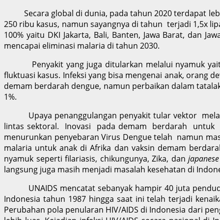
Secara global di dunia, pada tahun 2020 terdapat lebih 
250 ribu kasus, namun sayangnya di tahun terjadi 1,5x lip
100% yaitu DKI Jakarta, Bali, Banten, Jawa Barat, dan J
mencapai eliminasi malaria di tahun 2030.
Penyakit yang juga ditularkan melalui nyamuk yaitu d
fluktuasi kasus. Infeksi yang bisa mengenai anak, orang de
demam berdarah dengue, namun perbaikan dalam tatalaks
1%.
Upaya penanggulangan penyakit tular vektor mela
lintas sektoral. Inovasi pada demam berdarah untuk
menurunkan penyebaran Virus Dengue telah namun masih t
malaria untuk anak di Afrika dan vaksin demam berdarah
nyamuk seperti filariasis, chikungunya, Zika, dan
japanese
langsung juga masih menjadi masalah kesehatan di Indone
UNAIDS mencatat sebanyak hampir 40 juta penduduk duni
Indonesia tahun 1987 hingga saat ini telah terjadi kena
Perubahan pola penularan HIV/AIDS di Indonesia dari pen