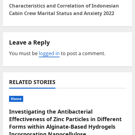
t
Characteristics and Correlation of Indonesian
Cabin Crew Marital Status and Anxiety 2022
n
a
Leave a Reply
v
You must be
logged in
to post a comment.
i
g
a
RELATED STORIES
t
Home
i
Investigating the Antibacterial
o
Effectiveness of Zinc Particles in Different
Forms within Alginate-Based Hydrogels
n
Incorporating Nanocellulose