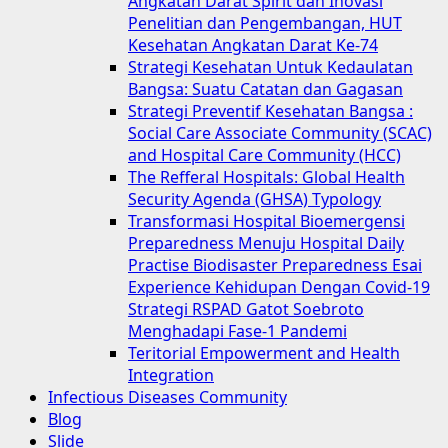
Angkatan Darat Spirit dan Inovasi
Penelitian dan Pengembangan, HUT
Kesehatan Angkatan Darat Ke-74
Strategi Kesehatan Untuk Kedaulatan
Bangsa: Suatu Catatan dan Gagasan
Strategi Preventif Kesehatan Bangsa :
Social Care Associate Community (SCAC)
and Hospital Care Community (HCC)
The Refferal Hospitals: Global Health
Security Agenda (GHSA) Typology
Transformasi Hospital Bioemergensi
Preparedness Menuju Hospital Daily
Practise Biodisaster Preparedness Esai
Experience Kehidupan Dengan Covid-19
Strategi RSPAD Gatot Soebroto
Menghadapi Fase-1 Pandemi
Teritorial Empowerment and Health
Integration
Infectious Diseases Community
Blog
Slide