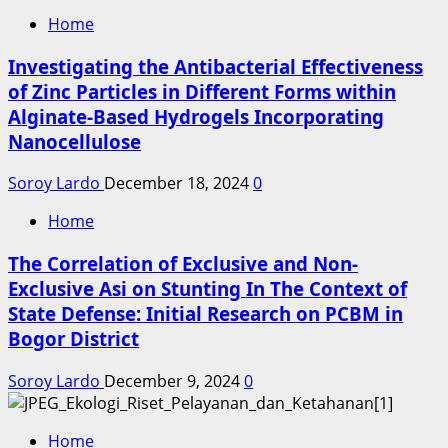
Home
Investigating the Antibacterial Effectiveness
of Zinc Particles in Different Forms within
Alginate-Based Hydrogels Incorporating
Nanocellulose
Soroy Lardo
December 18, 2024
0
Home
The Correlation of Exclusive and Non-
Exclusive Asi on Stunting In The Context of
State Defense: Initial Research on PCBM in
Bogor District
Soroy Lardo
December 9, 2024
0
Home