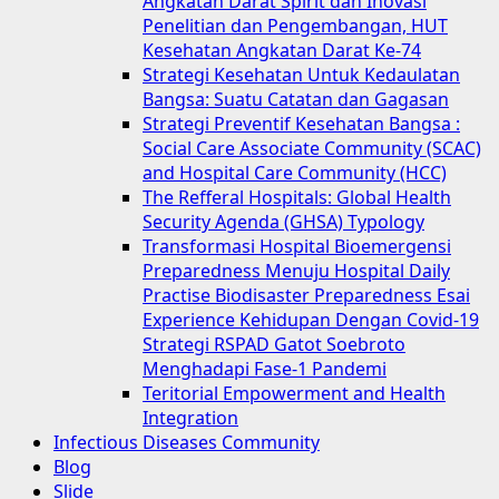
Angkatan Darat Spirit dan Inovasi
Penelitian dan Pengembangan, HUT
Kesehatan Angkatan Darat Ke-74
Strategi Kesehatan Untuk Kedaulatan
Bangsa: Suatu Catatan dan Gagasan
Strategi Preventif Kesehatan Bangsa :
Social Care Associate Community (SCAC)
and Hospital Care Community (HCC)
The Refferal Hospitals: Global Health
Security Agenda (GHSA) Typology
Transformasi Hospital Bioemergensi
Preparedness Menuju Hospital Daily
Practise Biodisaster Preparedness Esai
Experience Kehidupan Dengan Covid-19
Strategi RSPAD Gatot Soebroto
Menghadapi Fase-1 Pandemi
Teritorial Empowerment and Health
Integration
Infectious Diseases Community
Blog
Slide