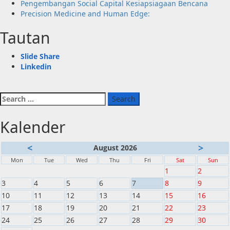
Pengembangan Social Capital Kesiapsiagaan Bencana
Precision Medicine and Human Edge:
Tautan
Slide Share
Linkedin
Search
for:
Kalender
<
>
August 2026
Mon
Tue
Wed
Thu
Fri
Sat
Sun
1
2
3
4
5
6
7
8
9
10
11
12
13
14
15
16
17
18
19
20
21
22
23
24
25
26
27
28
29
30